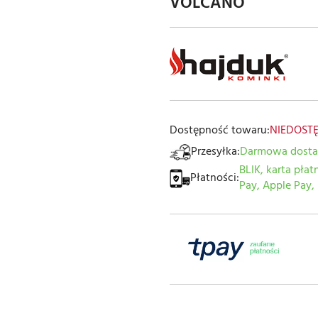
VOLCANO
Dostępność towaru:
NIEDOST
Przesyłka:
Darmowa dost
BLIK, karta płat
Płatności:
Pay, Apple Pay, 