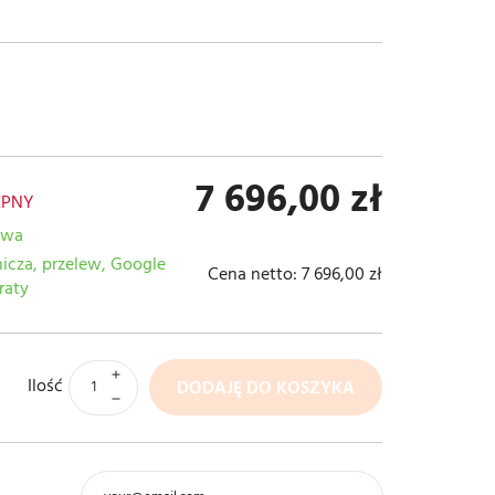
7 696,00 zł
ĘPNY
awa
nicza, przelew, Google
Cena netto:
7 696,00 zł
raty
Ilość
DODAJĘ DO KOSZYKA