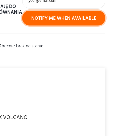
AJĘ DO
question_answer
PYTAM
O PRODUKT
ÓWNANIA
NOTIFY ME WHEN AVAILABLE
Obecnie brak na stanie
UK VOLCANO