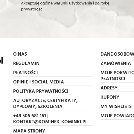
Akceptuję ogólne warunki użytkowania i politykę
prywatności
O NAS
DANE OSOBOW
REGULAMIN
ZAMÓWIENIA
PŁATNOŚCI
MOJE POKWITO
PŁATNOŚCI
OPINIE I SOCIAL MEDIA
ADRESY
POLITYKA PRYWATNOŚCI
KUPONY
AUTORYZACJE, CERTYFIKATY,
DYPLOMY, SZKOLENIA
MY WISHLISTS
+48 506 681 161 |
MOJE POWIAD
KONTAKT@KOMINEK-KOMINKI.PL
MAPA STRONY