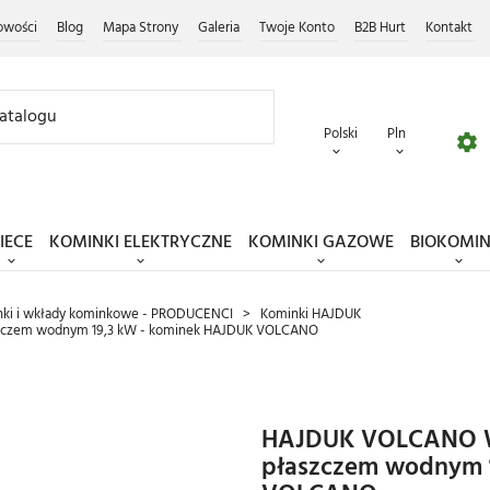
owości
Blog
Mapa Strony
Galeria
Twoje Konto
B2B Hurt
Kontakt
polski
pln
IECE
KOMINKI ELEKTRYCZNE
KOMINKI GAZOWE
BIOKOMIN
ki i wkłady kominkowe - PRODUCENCI
Kominki HAJDUK
zczem wodnym 19,3 kW - kominek HAJDUK VOLCANO
HAJDUK VOLCANO W
płaszczem wodnym 