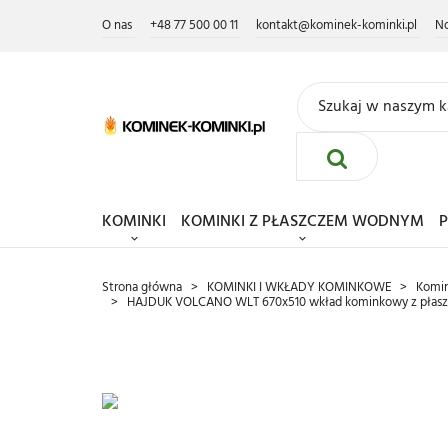
O nas
+48 77 500 00 11
kontakt@kominek-kominki.pl
N
KOMINKI
KOMINKI Z PŁASZCZEM WODNYM
P
Strona główna
KOMINKI I WKŁADY KOMINKOWE
Komin
HAJDUK VOLCANO WLT 670x510 wkład kominkowy z płas