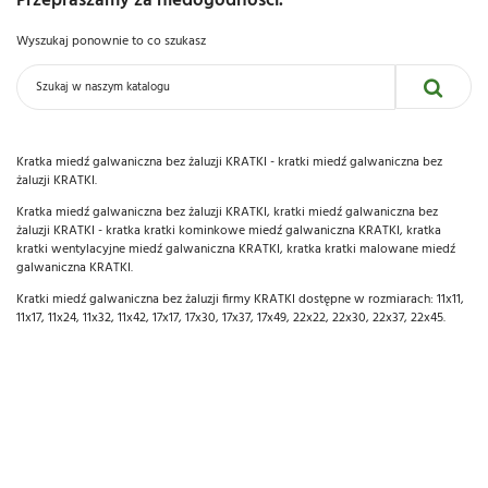
Przepraszamy za niedogodności.
Wyszukaj ponownie to co szukasz
Kratka miedź galwaniczna bez żaluzji KRATKI - kratki miedź galwaniczna bez
żaluzji KRATKI.
Kratka miedź galwaniczna bez żaluzji KRATKI, kratki miedź galwaniczna bez
żaluzji KRATKI - kratka kratki kominkowe miedź galwaniczna KRATKI, kratka
kratki wentylacyjne miedź galwaniczna KRATKI, kratka kratki malowane miedź
galwaniczna KRATKI.
Kratki miedź galwaniczna bez żaluzji firmy KRATKI dostępne w rozmiarach: 11x11,
11x17, 11x24, 11x32, 11x42, 17x17, 17x30, 17x37, 17x49, 22x22, 22x30, 22x37, 22x45.