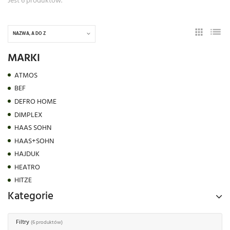
Jest 6 produktów.
NAZWA, A DO Z
MARKI
ATMOS
BEF
DEFRO HOME
DIMPLEX
HAAS SOHN
HAAS+SOHN
HAJDUK
HEATRO
HITZE
Kategorie
Filtry
(6 produktów)