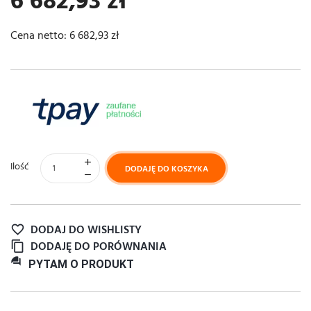
6 682,93 zł
Cena netto:
6 682,93 zł
Ilość
DODAJĘ DO KOSZYKA
DODAJ DO WISHLISTY
DODAJĘ DO PORÓWNANIA
question_answer
PYTAM
O PRODUKT