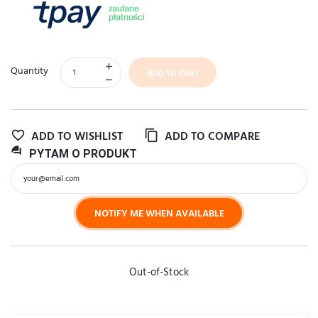
Quantity
ADD TO CART
ADD TO WISHLIST
ADD TO COMPARE
question_answer
PYTAM
O PRODUKT
NOTIFY ME WHEN AVAILABLE
Out-of-Stock