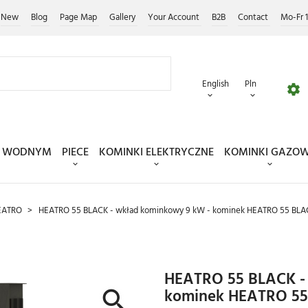
New
Blog
Page Map
Gallery
Your Account
B2B
Contact
Mo-Fr 1
english
pln
EM WODNYM
PIECE
KOMINKI ELEKTRYCZNE
KOMINKI GAZO
EATRO
HEATRO 55 BLACK - wkład kominkowy 9 kW - kominek HEATRO 55 BLA
HEATRO 55 BLACK -
kominek HEATRO 5