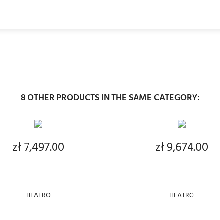
8 OTHER PRODUCTS IN THE SAME CATEGORY:
ADD TO CART
ADD TO CART
zł 7,497.00
zł 9,674.00
Price
Price
HEATRO
HEATRO