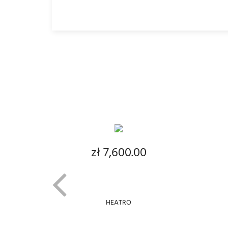
ADD TO CART
zł 7,600.00
Price
HEATRO