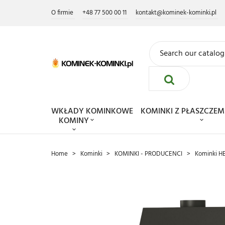
O firmie
+48 77 500 00 11
kontakt@kominek-kominki.pl
WKŁADY KOMINKOWE
KOMINKI Z PŁASZCZ
KOMINY
Home
Kominki
KOMINKI - PRODUCENCI
Kominki H