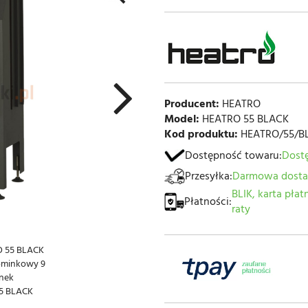
Producent:
HEATRO
Model:
HEATRO 55 BLACK
Kod produktu:
HEATRO/55/B
Dostępność towaru:
Dost
Przesyłka:
Darmowa dost
BLIK, karta pła
Płatności:
raty