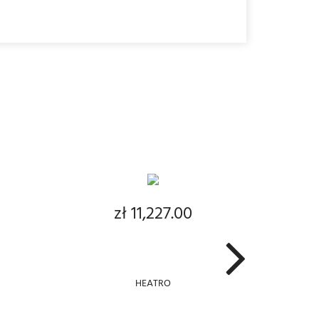
ADD TO CART
zł 11,227.00
Price
HEATRO