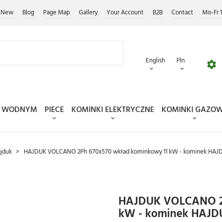
New
Blog
Page Map
Gallery
Your Account
B2B
Contact
Mo-Fr 1
english
pln
EM WODNYM
PIECE
KOMINKI ELEKTRYCZNE
KOMINKI GAZO
jduk
HAJDUK VOLCANO 2Ph 670x570 wkład kominkowy 11 kW - kominek HA
HAJDUK VOLCANO 2P
kW - kominek HAJ