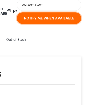
TO
question_answer
PYTAM
O PRODUKT
ARE
NOTIFY ME WHEN AVAILABLE
Out-of-Stock
S