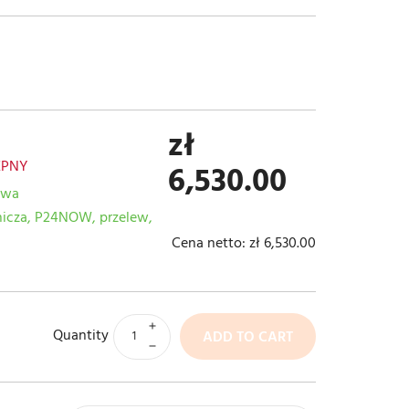
zł
ĘPNY
6,530.00
awa
tnicza, P24NOW, przelew,
Cena netto:
zł 6,530.00
Quantity
ADD TO CART