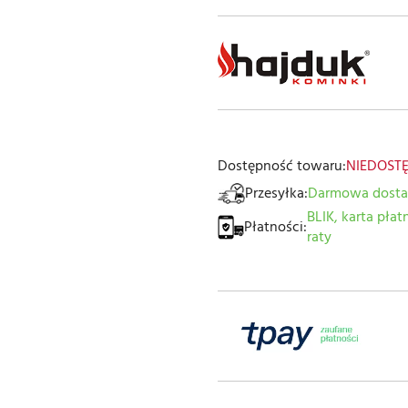
Dostępność towaru:
NIEDOST
Przesyłka:
Darmowa dost
BLIK, karta pła
Płatności:
raty